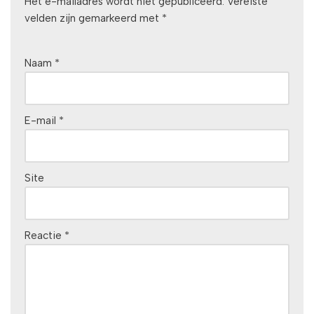
Het e-mailadres wordt niet gepubliceerd.
Vereiste
velden zijn gemarkeerd met
*
Naam
*
E-mail
*
Site
Reactie
*