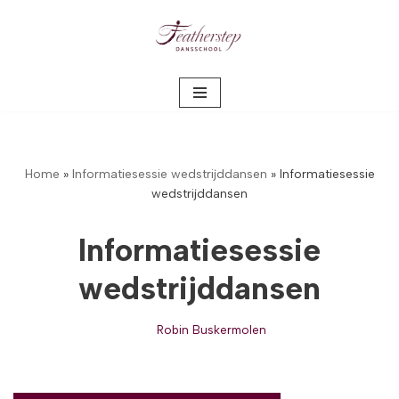
Meteen
naar
de
inhoud
Home
»
Informatiesessie wedstrijddansen
»
Informatiesessie
wedstrijddansen
Informatiesessie
wedstrijddansen
Robin Buskermolen