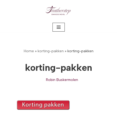
Meteen
naar
de
inhoud
Home
»
korting-pakken
»
korting-pakken
korting-pakken
Robin Buskermolen