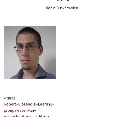
Robin Buskermolen
VORIGE
Robert-Ooijendijk-Leerling-
groepslessen-bij-
dansschool-dance-fit.jpg