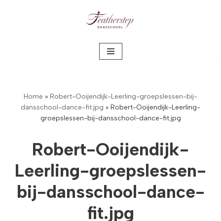
Meteen
naar
de
inhoud
Home
»
Robert-Ooijendijk-Leerling-groepslessen-bij-
dansschool-dance-fit.jpg
»
Robert-Ooijendijk-Leerling-
groepslessen-bij-dansschool-dance-fit.jpg
Robert-Ooijendijk-
Leerling-groepslessen-
bij-dansschool-dance-
fit.jpg