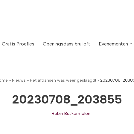
Gratis Proefles
Openingsdans bruiloft
Evenementen
ome
»
Nieuws
»
Het afdansen was weer geslaagd!
»
20230708_2038
20230708_203855
Robin Buskermolen