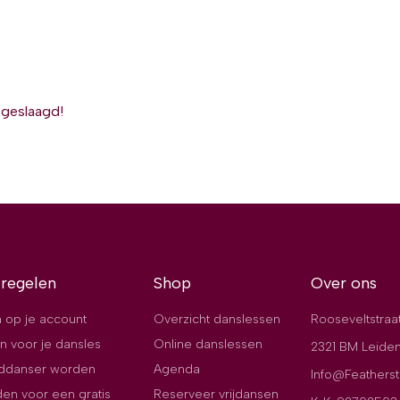
 geslaagd!
 regelen
Shop
Over ons
 op je account
Overzicht danslessen
Rooseveltstraa
n voor je dansles
Online danslessen
2321 BM Leide
jddanser worden
Agenda
Info@Featherst
en voor een gratis
Reserveer vrijdansen