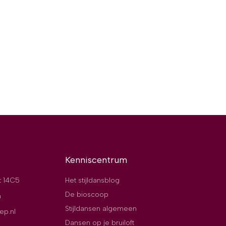
Kenniscentrum
t 14C5
Het stijldansblog
De bioscoop
n
Stijldansen algemeen
ep.nl
Dansen op je bruiloft