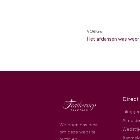
VORIGE
Het afdansen was weer
Direct
Inloggen
Afmelde
We doen ons best
Wedstri
om deze website
Aanmeld
nuttig en