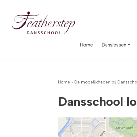
Meteen
naar
de
inhoud
Home
Danslessen
Home
»
De mogelijkheden bij Dansscho
Dansschool l