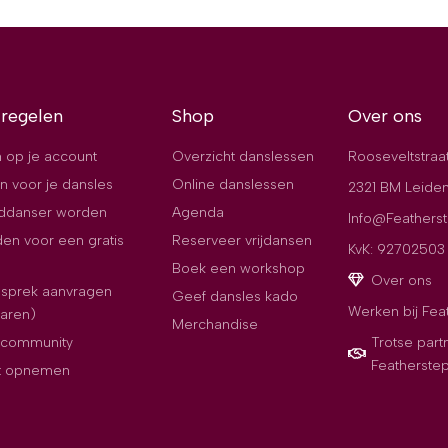
 regelen
Shop
Over ons
 op je account
Overzicht danslessen
Rooseveltstraa
n voor je dansles
Online danslessen
2321 BM Leide
jddanser worden
Agenda
Info@Featherst
en voor een gratis
Reserveer vrijdansen
KvK: 92702503
Boek een workshop
Over ons
esprek aanvragen
Geef dansles kado
Werken bij Fea
paren)
Merchandise
e community
Trotse part
Featherste
t opnemen