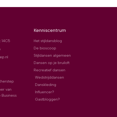
Kenniscentrum
t 14C5
Het stijldansblog
De bioscoop
n
Stijldansen algemeen
ep.nl
Dansen op je bruiloft
Recreatief dansen
Wedstrijddansen
therstep
Danskleding
ner van
Influencer?
p Business
Gastbloggen?