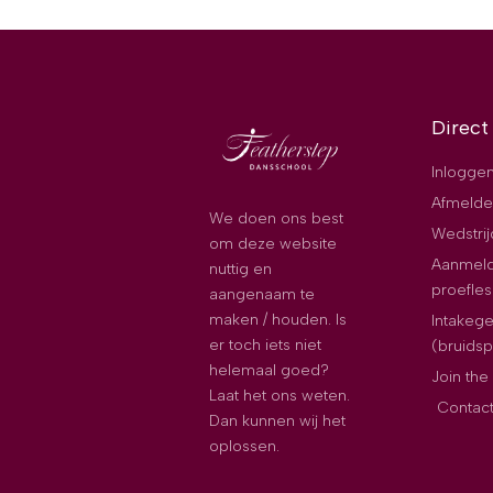
Direct
Inloggen
Afmelde
We doen ons best
Wedstri
om deze website
Aanmeld
nuttig en
proefles
aangenaam te
maken / houden. Is
Intakeg
er toch iets niet
(bruids
helemaal goed?
Join th
Laat het ons weten.
Contac
Dan kunnen wij het
oplossen.