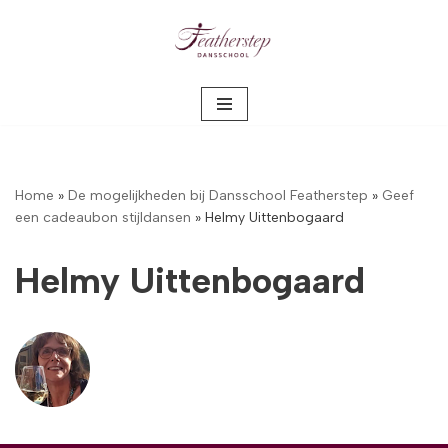
Meteen
naar
de
inhoud
Home
»
De mogelijkheden bij Dansschool Featherstep
»
Geef
een cadeaubon stijldansen
»
Helmy Uittenbogaard
Helmy Uittenbogaard