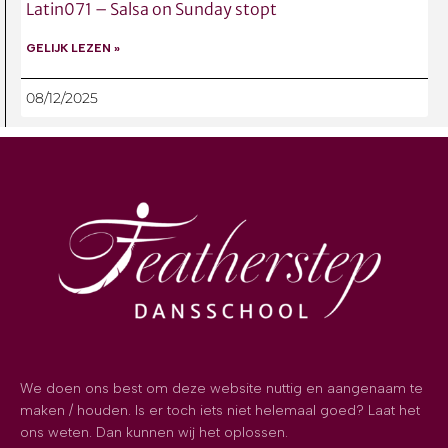
Latin071 – Salsa on Sunday stopt
GELIJK LEZEN »
08/12/2025
We doen ons best om deze website nuttig en aangenaam te
maken / houden. Is er toch iets niet helemaal goed? Laat het
ons weten. Dan kunnen wij het oplossen.