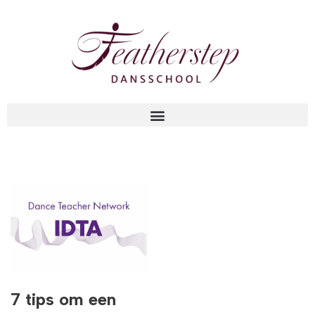
Meteen
naar
de
inhoud
7 tips om een