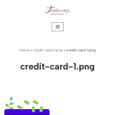
Meteen
naar
de
inhoud
Home
»
credit-card-1.png
»
credit-card-1.png
credit-card-1.png