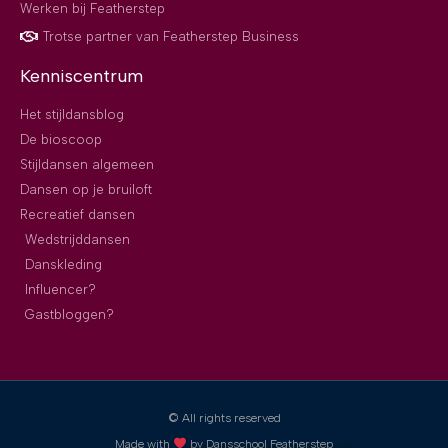
Werken bij Featherstep
Trotse partner van Featherstep Business
Kenniscentrum
Het stijldansblog
De bioscoop
Stijldansen algemeen
Dansen op je bruiloft
Recreatief dansen
Wedstrijddansen
Danskleding
Influencer?
Gastbloggen?
© All rights reserved
Made with
by Dansschool Featherstep